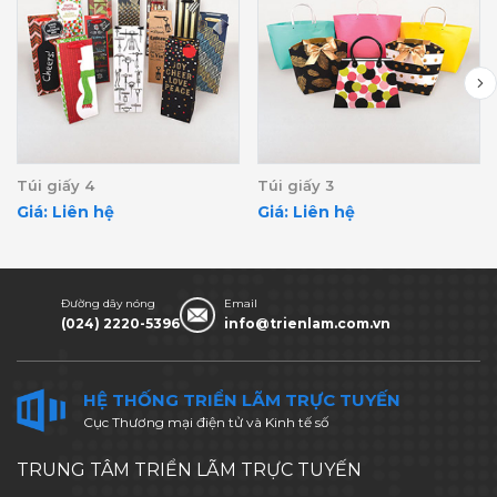
Túi giấy 4
Túi giấy 3
Giá: Liên hệ
Giá: Liên hệ
Đường dây nóng
Email
(024) 2220-5396
info@trienlam.com.vn
HỆ THỐNG TRIỂN LÃM TRỰC TUYẾN
Cục Thương mại điện tử và Kinh tế số
TRUNG TÂM TRIỂN LÃM TRỰC TUYẾN