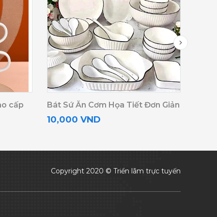
ao cấp
Bát Sứ Ăn Cơm Họa Tiết Đơn Giản
Bình
10,000 VND
15,0
Copyright 2020 © Triển lãm trực tuyến