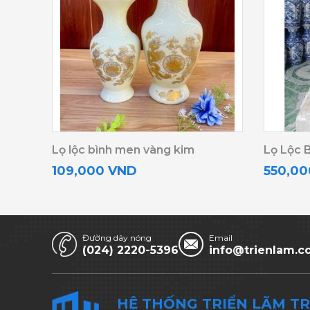
Lọ lộc bình men vàng kim
Lọ Lộc 
109,000 VND
550,0
Đường dây nóng
Email
(024) 2220-5396
info@trienlam.c
HỆ THỐNG TRIỂN LÃM T