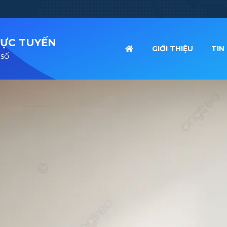
RỰC TUYẾN
GIỚI THIỆU
TIN
 số