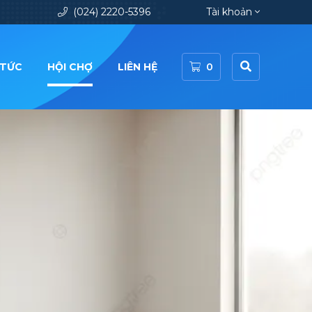
(024) 2220-5396
Tài khoản
 TỨC
HỘI CHỢ
LIÊN HỆ
0