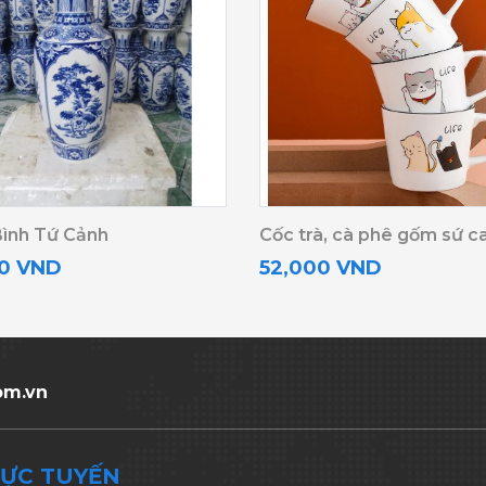
Bình Tứ Cảnh
Cốc trà, cà phê gốm sứ c
00 VND
52,000 VND
om.vn
RỰC TUYẾN