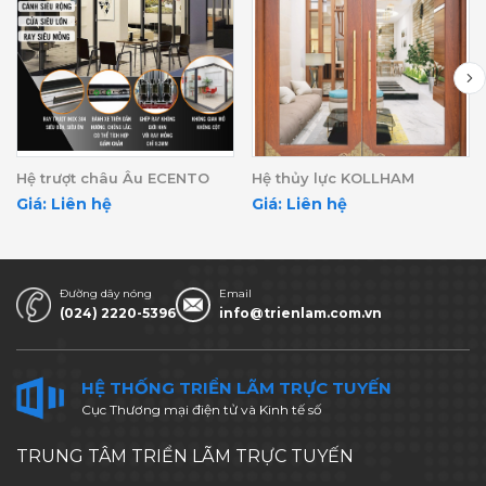
Hệ trượt châu Âu ECENTO
Hệ thủy lực KOLLHAM
Giá: Liên hệ
Giá: Liên hệ
Đường dây nóng
Email
(024) 2220-5396
info@trienlam.com.vn
HỆ THỐNG TRIỂN LÃM TRỰC TUYẾN
Cục Thương mại điện tử và Kinh tế số
TRUNG TÂM TRIỂN LÃM TRỰC TUYẾN