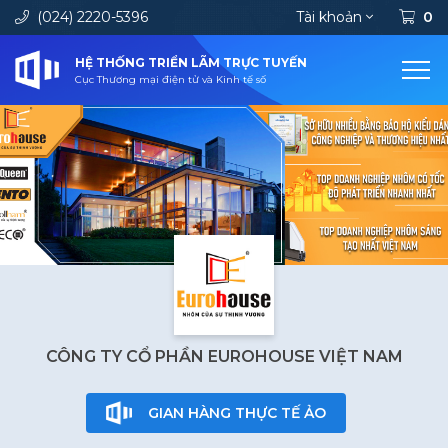
(024) 2220-5396
Tài khoản
0
HỆ THỐNG TRIỂN LÃM TRỰC TUYẾN
Cục Thương mại điện tử và Kinh tế số
CÔNG TY CỔ PHẦN EUROHOUSE VIỆT NAM
GIAN HÀNG THỰC TẾ ẢO