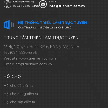
Đường dây nóng
Email
(024) 2220-5396
info@trienlam.com.vn
HỆ THỐNG TRIỂN LÃM TRỰC TUYẾN
Cục Thương mại điện tử và Kinh tế số
TRUNG TÂM TRIỂN LÃM TRỰC TUYẾN
25 Ngô Quyền, Hoàn Kiếm, Hà Nội, Việt Nam
Tel:
(024) 2220-5396
Website:
www.trienlam.com.vn
Email:
info@trienlam.com.vn
HỘI CHỢ
Hội chợ đã diễn ra
Hội chợ đang diễn ra
Hội chợ sắp diễn ra