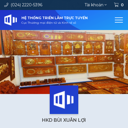
(024) 2220-5396
Tài khoản
0
HỆ THỐNG TRIỂN LÃM TRỰC TUYẾN
Cục Thương mại điện tử và Kinh tế số
HKD BÙI XUÂN LỢI