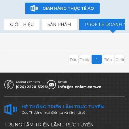
GIAN HÀNG THỰC TẾ ẢO
GIỚI THIỆU
SẢN PHẨM
PROFILE DOANH N
Đầu
Trước
1
Tiếp
Cuối
Đường dây nóng
Email
(024) 2220-5396
info@trienlam.com.vn
HỆ THỐNG TRIỂN LÃM TRỰC TUYẾN
Cục Thương mại điện tử và Kinh tế số
TRUNG TÂM TRIỂN LÃM TRỰC TUYẾN