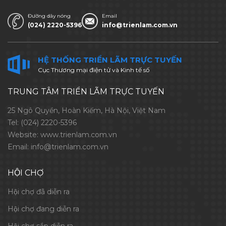
Đường dây nóng
Email
(024) 2220-5396
info@trienlam.com.vn
HỆ THỐNG TRIỂN LÃM TRỰC TUYẾN
Cục Thương mại điện tử và Kinh tế số
TRUNG TÂM TRIỂN LÃM TRỰC TUYẾN
25 Ngô Quyền, Hoàn Kiếm, Hà Nội, Việt Nam
Tel:
(024) 2220-5396
Website:
www.trienlam.com.vn
Email:
info@trienlam.com.vn
HỘI CHỢ
Hội chợ đã diễn ra
Hội chợ đang diễn ra