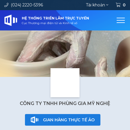
(024) 2220-5396
Tài khoản
0
HỆ THỐNG TRIỂN LÃM TRỰC TUYẾN
Cục Thương mại điện tử và Kinh tế số
CÔNG TY TNHH PHÙNG GIA MỸ NGHỆ
GIAN HÀNG THỰC TẾ ẢO