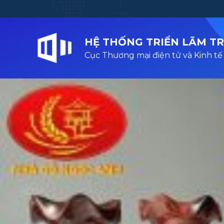
HỆ THỐNG TRIỂN LÃM T
Cục Thương mại điện tử và Kinh tế