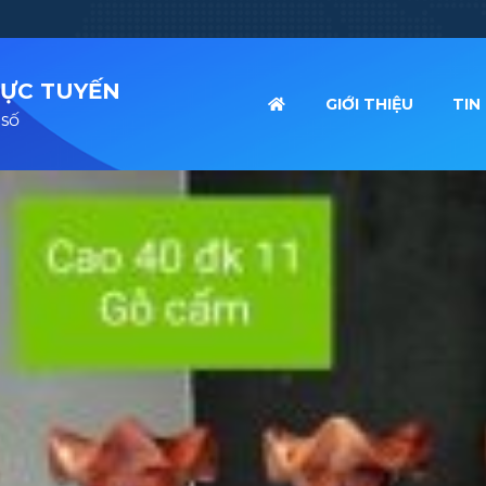
RỰC TUYẾN
GIỚI THIỆU
TIN
 số