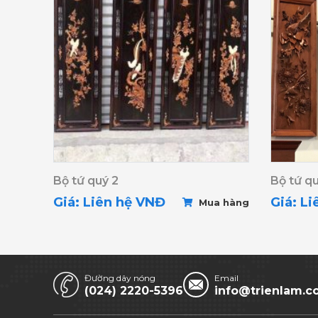
Bộ tứ quý 2
Bộ tứ q
Giá: Liên hệ VNĐ
Giá: L
Mua hàng
Đường dây nóng
Email
(024) 2220-5396
info@trienlam.c