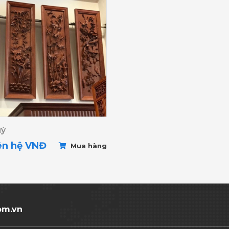
uý
iên hệ VNĐ
Mua hàng
om.vn